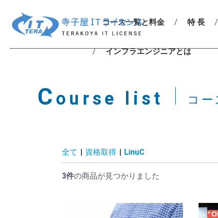
コース一覧と料金
特 長
インフラエンジニアとは
C
ourse list
コー
全て
|
資格取得
|
LinuC
3件
の商品が見つかりました