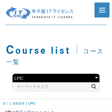
C
ourse list
コース
一覧
全て
|
資格取得
|
LPIC